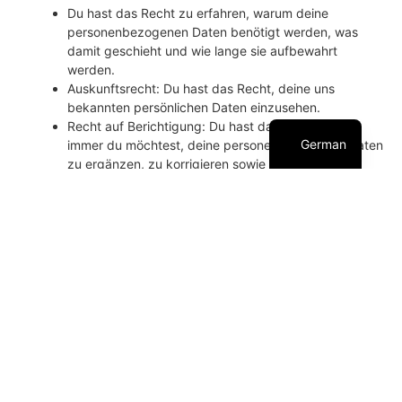
Du hast das Recht zu erfahren, warum deine
personenbezogenen Daten benötigt werden, was
damit geschieht und wie lange sie aufbewahrt
Dutch
werden.
English
Auskunftsrecht: Du hast das Recht, deine uns
bekannten persönlichen Daten einzusehen.
French
Recht auf Berichtigung: Du hast das Recht, wann
German
immer du möchtest, deine personenbezogenen Daten
zu ergänzen, zu korrigieren sowie löschen oder
sperren zu lassen.
Wenn du uns deine Einwilligung zur Verarbeitung
deiner Daten erteilst, hast du das Recht, diese
Einwilligung zu widerrufen und deine
personenbezogenen Daten löschen zu lassen.
Recht auf Datenübertragbarkeit: Du hast das Recht,
alle deine personenbezogenen Daten von dem für die
Verarbeitung Verantwortlichen anzufordern und sie
vollständig an einen anderen für die Verarbeitung
Verantwortlichen zu übermitteln.
Widerspruchsrecht: Du kannst der Verarbeitung
deiner Daten widersprechen. Wir entsprechen dem,