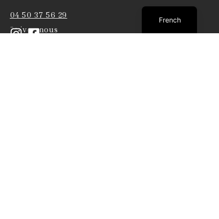
English
04 50 37 56 29
French
Suivez-nous
Accueil
L’Hôtel
Chambres & Suites
Restaurant La Rôtisserie
Le TERRA-BEKA SPA
Événements
Offres
Contact
© Copyright - 2026 2025 Terra Beka Lodge
|
Mentions Légales