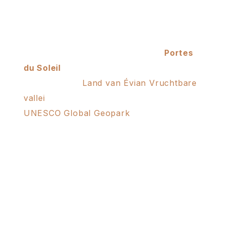
Een speelterrein op
ware grootte
Ideaal gelegen in het hart van de
Portes
du Soleil
en de betoverende omgeving
van de r
regio
Land van Évian Vruchtbare
vallei
, een gebied met een keurmerk
UNESCO Global Geopark
, de
Terra-Beka
Lodge
is het perfecte vertrekpunt om de
ongerepte natuur van de
natuurreservaten Cornettes de Bise en
Mont de Grange
. Of u nu liefhebber bent
van
wintersport, bergwandelingen
of
sensatie, elk seizoen biedt zijn eigen
avonturen.