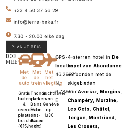
+33 4 50 37 56 29
info@terra-beka.fr
7.30 - 20.00 elke dag
PLAN JE REIS
DOE
GPS-
4-sterren hotel in
De
MEE
locatie
kapel van Abondance
Met
Met
Met
46.2927°
verbonden met de
de
de
het
auto
trein
vliegtuig
N,
skigebieden
6.7895°
van’
Avoriaz, Morgins,
Gratis
Thonon
Luchthaven
buitenparkeren
Les
van
E
Champéry, Morzine,
&
Bains,
Genève
Les Gets, Châtel,
overdekte
Évian-
op
plaatsen
les-
1u30
Torgon, Montriond,
beschikbaar
Bains
Les Crosets,
(€15/nacht)
en