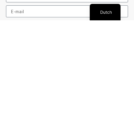
French
Dutch
Ik geef Terra-Beka Lodge toestemming om mij